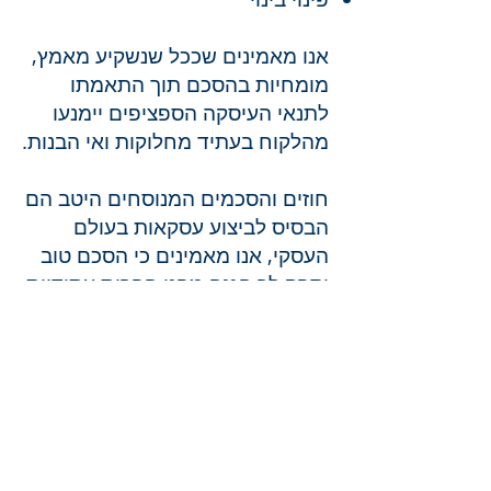
אנו מאמינים שככל שנשקיע מאמץ,
מומחיות בהסכם תוך התאמתו
לתנאי העיסקה הספציפים יימנעו
מהלקוח בעתיד מחלוקות ואי הבנות.
חוזים והסכמים המנוסחים היטב הם
הבסיס לביצוע עסקאות בעולם
העסקי, אנו מאמינים כי הסכם טוב
יספק לך הגנה מפני הפרות עתידיות
ויגן על זכויותיך באופן מלא.
חוזים לדוגמה בהם נוכל
לטפל: רכישה ומכר דירות, חוזי
שותפות וחוזי שיתוף פעולה, חוזי
העסקה, הסכמי ממון וייצוג לקוחות
במשפטים בגין הפרת חוזים.